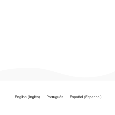
Saiba mais
English
(
Inglês
)
Português
Español
(
Espanhol
)