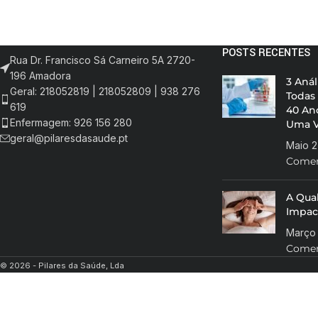
POSTS RECENTES
Rua Dr. Francisco Sá Carneiro 5A 2720-
196 Amadora
3 Anál
Geral: 218052819 | 218052809 | 938 276
Todas
619
40 An
Enfermagem: 926 156 280
Uma V
geral@pilaresdasaude.pt
Maio 2
Comen
A Qua
Impac
Março 
Comen
© 2026 - Pilares da Saúde, Lda