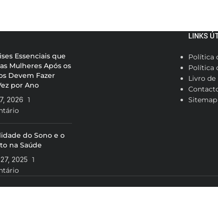
LINKS Ú
ises Essenciais que
Política
 as Mulheres Após os
Política
os Devem Fazer
Livro de
ez por Ano
Contact
7, 2026
1
Sitemap
tário
lidade do Sono e o
to na Saúde
27, 2025
1
tário