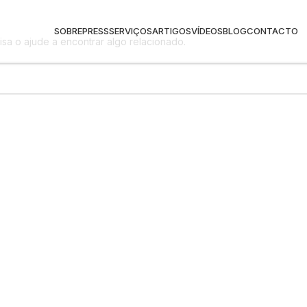
SOBRE
PRESS
SERVIÇOS
ARTIGOS
VÍDEOS
BLOG
CONTACTO
a o ajude a encontrar algo relacionado.