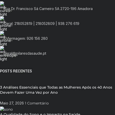
Rua Dr. Francisco Sá Carneiro 5A 2720-196 Amadora
Revista TOP: Check-up Preventivo
Artigos opinião
Geral: 218052819 | 218052809 | 938 276 619
Enfermagem: 926 156 280
geral@pilaresdasaude.pt
POSTS RECENTES
3 Análises Essenciais que Todas as Mulheres Após os 40 Anos
Devem Fazer Uma Vez por Ano
Maio 27, 2026
1 Comentário
A Qualidade do Sono e o Impacto na Saúde