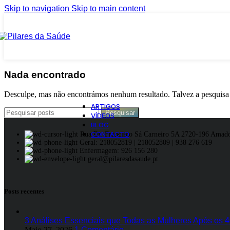
Skip to navigation
Skip to main content
Imuno-Hemoterapia
Ginecologia e Obstetrícia
Psicoterapia
Individual/Casal/Familiar
Nutrição funcional
Nutrigenética
Nada encontrado
Desculpe, mas não encontrámos nenhum resultado. Talvez a pesquisa o
ARTIGOS
Pesquisar
VÍDEOS
BLOG
CONTACTO
Rua Dr. Francisco Sá Carneiro 5A 2720-196 Amad
Geral: 218052819 | 218052809 | 938 276 619
Enfermagem: 926 156 280
geral@pilaresdasaude.pt
Posts recentes
3 Análises Essenciais que Todas as Mulheres Após os
Maio 27, 2026
1 Comentário