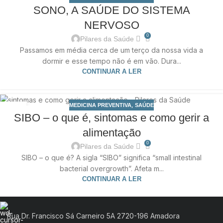
05
SONO, A SAÚDE DO SISTEMA
DEZ
NERVOSO
0
Pilares da Saúde
Passamos em média cerca de um terço da nossa vida a
dormir e esse tempo não é em vão. Dura...
CONTINUAR A LER
,
MEDICINA PREVENTIVA
SAÚDE
13
SIBO – o que é, sintomas e como gerir a
NOV
alimentação
0
Pilares da Saúde
SIBO – o que é? A sigla “SIBO” significa “small intestinal
bacterial overgrowth”. Afeta m...
CONTINUAR A LER
Rua Dr. Francisco Sá Carneiro 5A 2720-196 Amadora