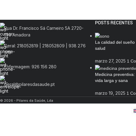
POSTS RECENTES
Rua Dr. Francisco Sá Carneiro 5A 2720-
196 Amadora
La calidad del sueño 
Geral: 218052819 | 218052809 | 938 276
salud
619
marzo 27, 2025
1 C
Enfermagem: 926 156 280
Medicina preventiva:
vida larga y sana
geral@pilaresdasaude.pt
marzo 19, 2025
1 C
© 2026 - Pilares da Saúde, Lda