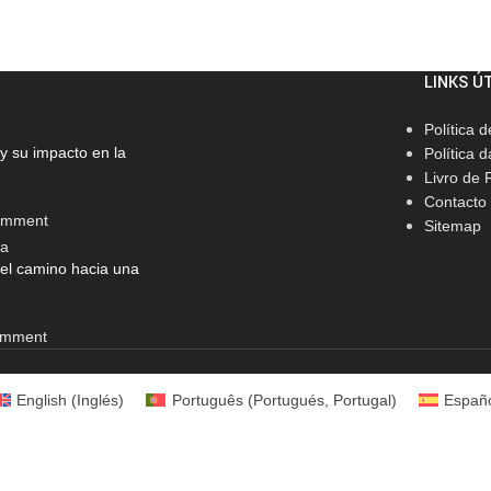
LINKS Ú
Política 
y su impacto en la
Política 
Livro de
Contacto
omment
Sitemap
 el camino hacia una
omment
English
(
Inglés
)
Português
(
Portugués, Portugal
)
Españ