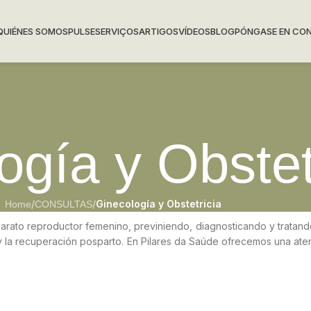
QUIÉNES SOMOS
PULSE
SERVIÇOS
ARTIGOS
VÍDEOS
BLOG
PÓNGASE EN CO
ogía y Obstet
/
/
Ginecología y Obstetricia
Home
CONSULTAS
parato reproductor femenino, previniendo, diagnosticando y tratand
 y la recuperación posparto. En Pilares da Saúde ofrecemos una ate