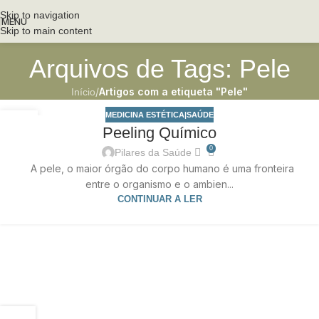
Skip to navigation
MENU
Skip to main content
Arquivos de Tags: Pele
/
Artigos com a etiqueta "Pele"
Início
MEDICINA ESTÉTICA|SAÚDE
18
Peeling Químico
NOV
0
Pilares da Saúde
A pele, o maior órgão do corpo humano é uma fronteira
entre o organismo e o ambien...
CONTINUAR A LER