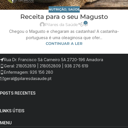
NUTRIÇÃO
,
SAÚDE
Receita para o seu Magusto
0
Pilares da Saúde
Chegou o Magusto e chegaram as castanhas! A castanha-
portuguesa é uma oleaginosa que ofer...
CONTINUAR A LER
Rua Dr. Francisco Sá Carneiro 5A 2720-196 Amadora
Geral: 218052819 | 218052809 | 938 276 619
Enfermagem: 926 156 280
geral@pilaresdasaude.pt
POSTS RECENTES
LINKS ÚTEIS
MENU