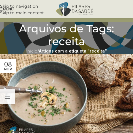
Skip to navigation
MENU
Skip to main content
Arquivos de Tags:
receita
Início
/
Artigos com a etiqueta "receita"
08
NOV