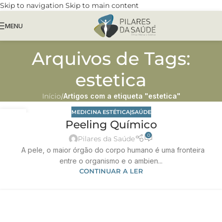
Skip to navigation
Skip to main content
MENU
Arquivos de Tags:
estetica
Início
/
Artigos com a etiqueta "estetica"
MEDICINA ESTÉTICA|SAÚDE
18
Peeling Químico
NOV
0
Pilares da Saúde
A pele, o maior órgão do corpo humano é uma fronteira
entre o organismo e o ambien...
CONTINUAR A LER