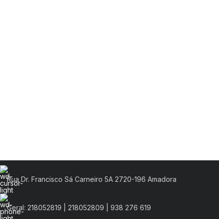
Rua Dr. Francisco Sá Carneiro 5A 2720-196 Amadora
Geral: 218052819 | 218052809 | 938 276 619