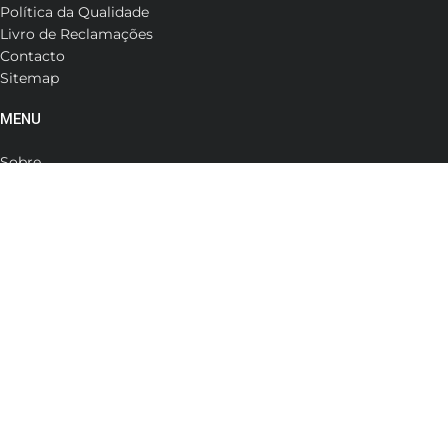
Política da Qualidade
Livro de Reclamações
Contacto
Sitemap
MENU
Sobre
Press
Serviços
Artigos
Vídeos
Blog
Contacto
© 2026 - Pilares da Saúde, Lda
CREATED BY
SUPERPLURAL
Português