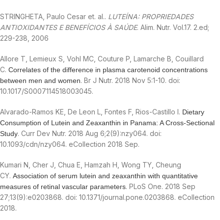
STRINGHETA, Paulo Cesar et. al..
LUTEÍNA: PROPRIEDADES
ANTIOXIDANTES E BENEFÍCIOS À SAÚDE
. Alim. Nutr. Vol.17. 2.ed;
229-238, 2006
Allore T, Lemieux S, Vohl MC, Couture P, Lamarche B, Couillard
C.
Correlates of the difference in plasma carotenoid concentrations
. Br J Nutr. 2018 Nov 5:1-10. doi:
between men and women
10.1017/S0007114518003045.
Alvarado-Ramos KE, De Leon L, Fontes F, Rios-Castillo I.
Dietary
Consumption of Lutein and Zeaxanthin in Panama: A Cross-Sectional
. Curr Dev Nutr. 2018 Aug 6;2(9):nzy064. doi:
Study
10.1093/cdn/nzy064. eCollection 2018 Sep.
Kumari N, Cher J, Chua E, Hamzah H, Wong TY, Cheung
CY.
Association of serum lutein and zeaxanthin with quantitative
. PLoS One. 2018 Sep
measures of retinal vascular parameters
27;13(9):e0203868. doi: 10.1371/journal.pone.0203868. eCollection
2018.