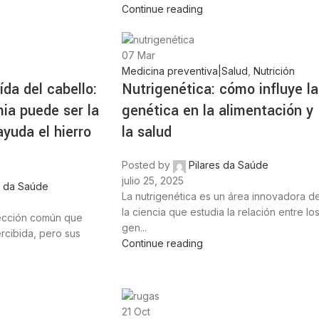
Continue reading
07
Mar
Medicina preventiva|Salud
,
Nutrición
da del cabello:
Nutrigenética: cómo influye la
ia puede ser la
genética en la alimentación y
yuda el hierro
la salud
Posted by
Pilares da Saúde
julio 25, 2025
s da Saúde
La nutrigenética es un área innovadora d
la ciencia que estudia la relación entre lo
ección común que
gen...
cibida, pero sus
Continue reading
21
Oct