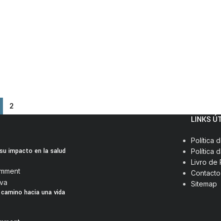
2
LINKS Ú
Política 
 su impacto en la salud
Política 
Livro de
omment
Contacto
Sitemap
l camino hacia una vida