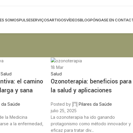
NES SOMOS
PULSE
SERVIÇOS
ARTIGOS
VÍDEOS
BLOG
PÓNGASE EN CONTAC
18
Mar
|Salud
Salud
ntiva: el camino
Ozonoterapia: beneficios para
larga y sana
la salud y aplicaciones
s da Saúde
Posted by
Pilares da Saúde
julio 25, 2025
 de la Medicina
La ozonoterapia ha ido ganando
parse a la enfermedad,
protagonismo como método innovador y
eficaz para tratar div...