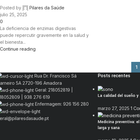
Posted by
Pilares da Saúde
julio 25, 2025
0
La deficiencia de enzimas digestivas
puede repercutir gravemente en la salud y
el bienesta...
Continue reading
1
Posts recentes
Rua Dr. Francisco Sá
arneiro 5A 2720-196 Amadora
Geral: 218052819 |
La calidad del sueño y
18052809 | 938 276 619
Enfermagem: 926 156 280
marzo 27, 2025
1 C
eral@pilaresdasaude.pt
Medicina preventiva: e
larga y sana