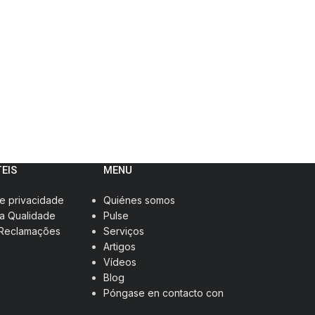
TEIS
MENU
de privacidade
Quiénes somos
da Qualidade
Pulse
 Reclamações
Serviços
Artigos
Vídeos
Blog
Póngase en contacto con