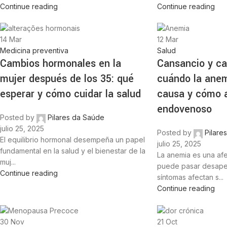
Continue reading
Continue reading
14
Mar
12
Mar
Medicina preventiva
Salud
Cambios hormonales en la
Cansancio y caí
mujer después de los 35: qué
cuándo la anem
esperar y cómo cuidar la salud
causa y cómo a
endovenoso
Posted by
Pilares da Saúde
julio 25, 2025
Posted by
Pilare
El equilibrio hormonal desempeña un papel
julio 25, 2025
fundamental en la salud y el bienestar de la
La anemia es una af
muj...
puede pasar desaper
Continue reading
síntomas afectan s...
Continue reading
30
Nov
21
Oct