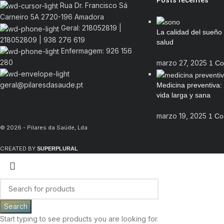
Posts recentes
Rua Dr. Francisco Sá
Carneiro 5A 2720-196 Amadora
Geral: 218052819 |
La calidad del sueño 
218052809 | 938 276 619
salud
Enfermagem: 926 156
280
marzo 27, 2025
1 C
geral@pilaresdasaude.pt
Medicina preventiva:
vida larga y sana
marzo 19, 2025
1 C
© 2026 - Pilares da Saúde, Lda
CREATED BY
SUPERPLURAL
Search
Start typing to see products you are looking for.