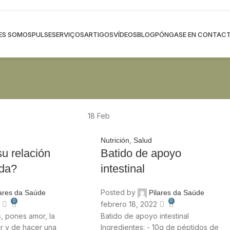
ES SOMOS
PULSE
SERVIÇOS
ARTIGOS
VÍDEOS
BLOG
PÓNGASE EN CONTAC
18
Feb
,
Nutrición
Salud
u relación
Batido de apoyo
ida?
intestinal
Posted by
lares da Saúde
Pilares da Saúde
0
0
febrero 18, 2022
 pones amor, la
Batido de apoyo intestinal
ir y de hacer una
Ingredientes: - 10g de péptidos de