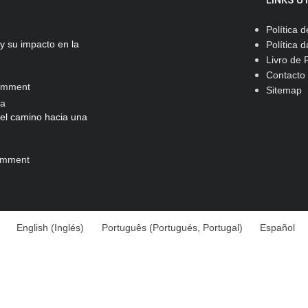
LINKS Ú
Política 
y su impacto en la
Política 
Livro de
Contacto
omment
Sitemap
 el camino hacia una
omment
English
(
Inglés
)
Português
(
Portugués, Portugal
)
Español