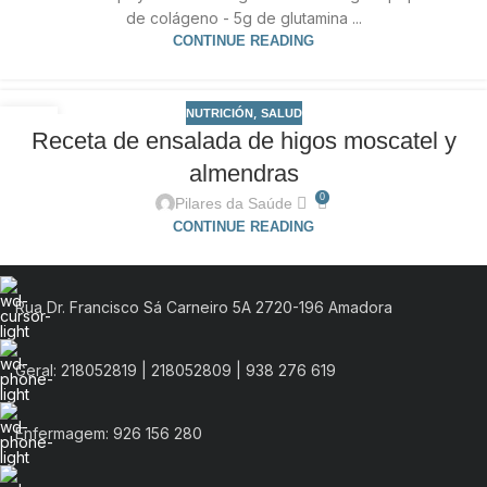
de colágeno - 5g de glutamina ...
CONTINUE READING
,
NUTRICIÓN
SALUD
21
Receta de ensalada de higos moscatel y
SEP
almendras
0
Pilares da Saúde
CONTINUE READING
Rua Dr. Francisco Sá Carneiro 5A 2720-196 Amadora
Geral: 218052819 | 218052809 | 938 276 619
Enfermagem: 926 156 280